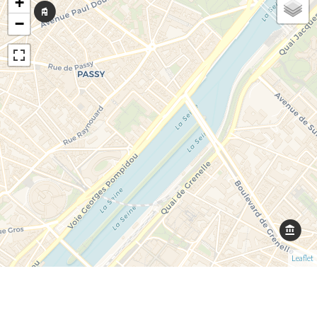
+
−
Leaflet