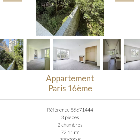
Appartement
Paris 16ème
Référence
85671444
3 pièces
2 chambres
72.11
m²
889 000 €