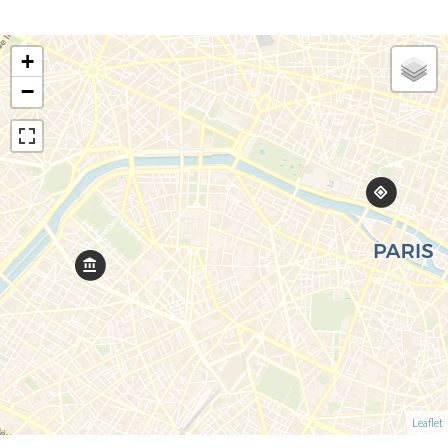
+
−
Leaflet