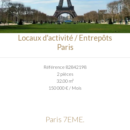
Locaux d'activité / Entrepôts
Paris
Référence
82842198
2 pièces
32.00
m²
150 000 € / Mois
Paris 7EME.