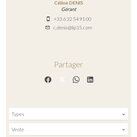
Céline DENIS
Gérant
+33 6 32 54 91 00
c.denis@lip15.com
Partager
Types
Vente