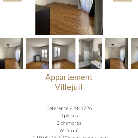
Appartement
Villejuif
Référence
82844726
3 pièces
2 chambres
65.55
m²
1 150 € / Mois (Charges comprises)