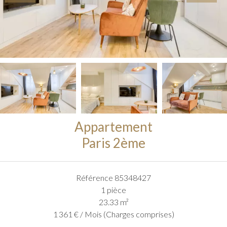
Appartement
Paris 2ème
Référence
85348427
1 pièce
23.33
m²
1 361 € / Mois (Charges comprises)