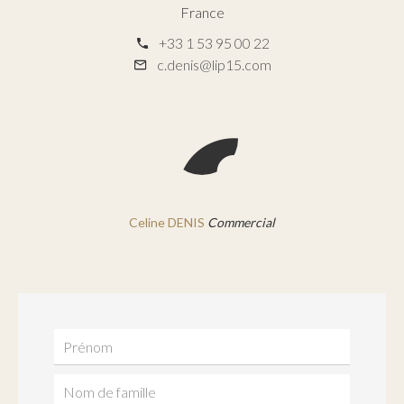
France
+33 1 53 95 00 22
c.denis@lip15.com
Celine DENIS
Commercial