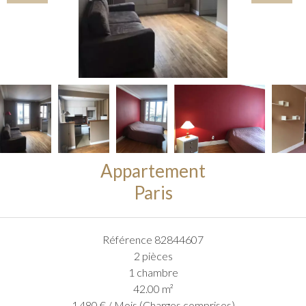
Appartement
Paris
Référence
82844607
2 pièces
1 chambre
42.00
m²
1 480 € / Mois (Charges comprises)