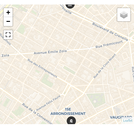
+
−
Leaflet