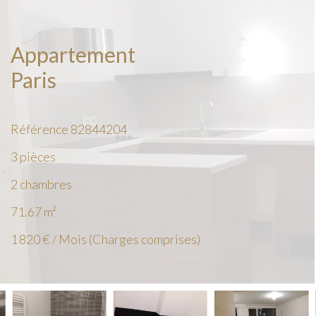
Appartement
Paris
Référence
82844204
3 pièces
2 chambres
71.67
m²
1 820 € / Mois (Charges comprises)