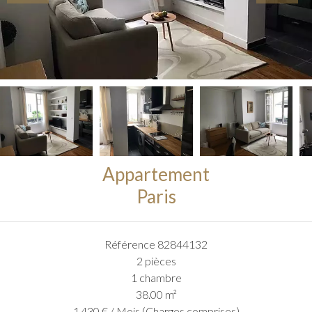
Appartement
Paris
Référence
82844132
2 pièces
1 chambre
38.00
m²
1 430 € / Mois (Charges comprises)