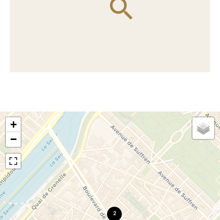
+
−
2