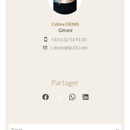
Céline DENIS
Gérant
+33 6 32 54 91 00
c.denis@lip15.com
Partager
Types