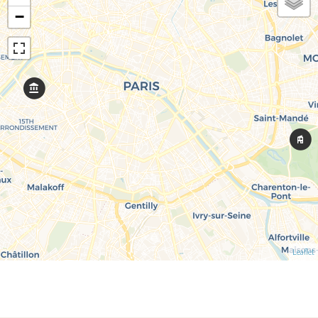
−
Leaflet