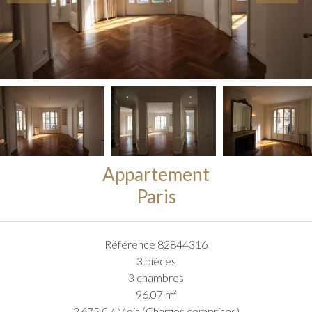
Appartement
Paris
Référence
82844316
3 pièces
3 chambres
96.07
m²
2 675 € / Mois (Charges comprises)