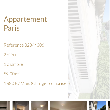
Appartement
Paris
Référence
82844306
2 pièces
1 chambre
59.00
m²
1 880 € / Mois (Charges comprises)