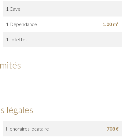
1 Cave
1 Dépendance
1.00 m²
1 Toilettes
imités
s légales
Honoraires locataire
708 €