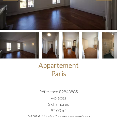
Appartement
Paris
Référence
82843985
4 pièces
3 chambres
92.00
m²
2 525 € / Mois (Charges comprises)