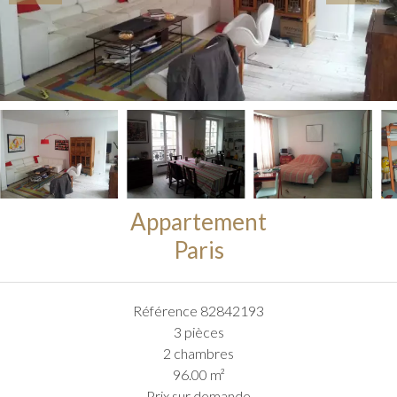
Appartement
Paris
Référence
82842193
3 pièces
2 chambres
96.00
m²
Prix sur demande