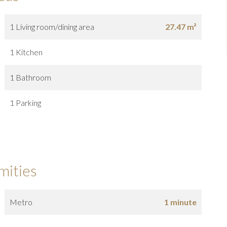
1 Living room/dining area
27.47 m²
1 Kitchen
1 Bathroom
1 Parking
mities
Metro
1 minute