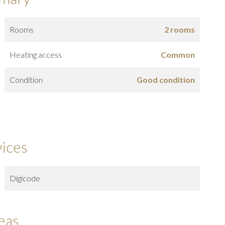
Rooms
2 rooms
Heating access
Common
Condition
Good condition
vices
Digicode
eas