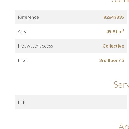
Reference
82843835
Area
49.81 m²
Hot water access
Collective
Floor
3rd floor / 5
Ser
Lift
Ar