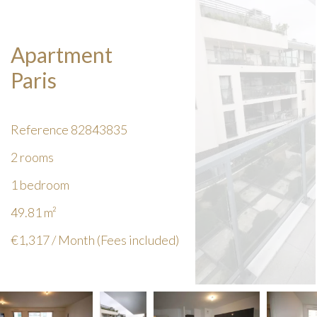
Apartment
Paris
Reference
82843835
2 rooms
1 bedroom
49.81
m²
€1,317 / Month (Fees included)