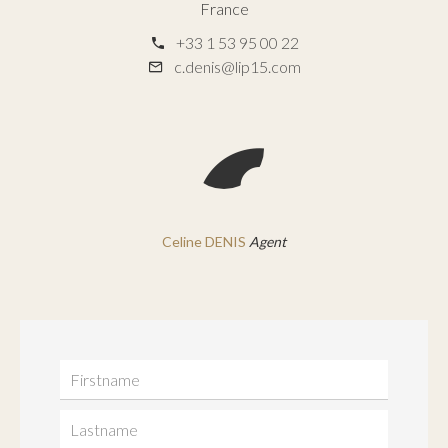
France
+33 1 53 95 00 22
c.denis@lip15.com
Celine DENIS
Agent