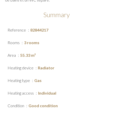
Summary
Reference
82844217
Rooms
3 rooms
Area
55.33 m²
Heating device
Radiator
Heating type
Gas
Heating access
Individual
Condition
Good condition