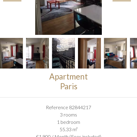
Apartment
Paris
Reference
82844217
3 rooms
1 bedroom
55.33
m²
€1,900 / Month (Fees included)