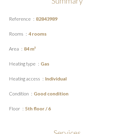
Summary
Reference
82843989
Rooms
4 rooms
Area
84 m²
Heating type
Gas
Heating access
Individual
Condition
Good condition
Floor
5th floor / 6
Services