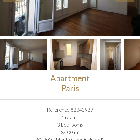
Apartment
Paris
Reference
82843989
4 rooms
3 bedrooms
84.00
m²
€2,300 / Month (Fees included)