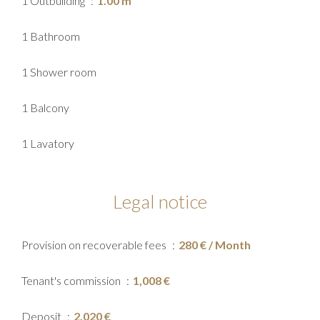
1 Outbuilding
1.00 m²
1 Bathroom
1 Shower room
1 Balcony
1 Lavatory
Legal notice
Provision on recoverable fees
280 € / Month
Tenant's commission
1,008 €
Deposit
2,020 €