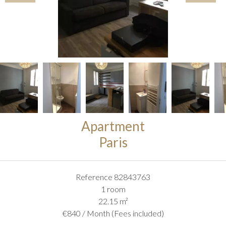
Apartment
Paris
Reference
82843763
1 room
22.15
m²
€840 / Month (Fees included)