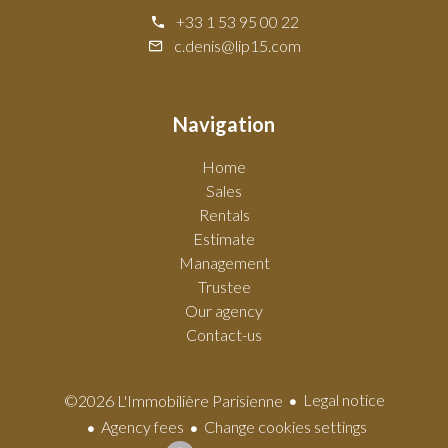
+33 1 53 95 00 22
c.denis@lip15.com
Navigation
Home
Sales
Rentals
Estimate
Management
Trustee
Our agency
Contact-us
Legal notice
©2026 L'Immobilière Parisienne
Agency fees
Change cookies settings