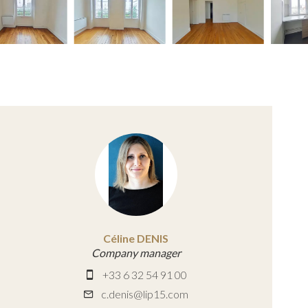
Céline DENIS
Company manager
+33 6 32 54 91 00
c.denis@lip15.com