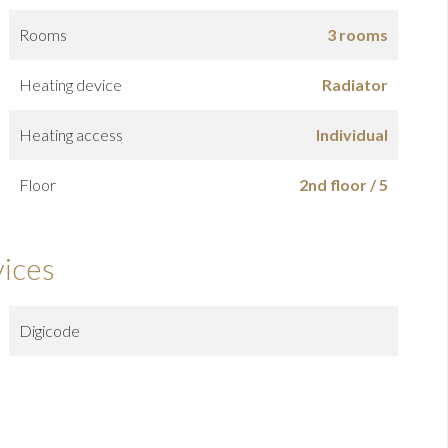
Rooms
3 rooms
Heating device
Radiator
Heating access
Individual
Floor
2nd floor / 5
vices
Digicode