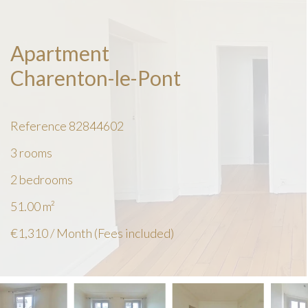
Apartment
Charenton-le-Pont
Reference
82844602
3 rooms
2 bedrooms
51.00
m²
€1,310 / Month (Fees included)