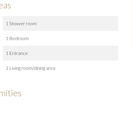
eas
1 Shower room
1 Bedroom
1 Entrance
1 Living room/dining area
mities